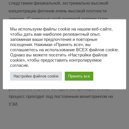
следствием физикальной, экстремально высокой
концентрации фотонов очень высокой плотности
энергии. С помощью этой лазерной энергии ткань
вапоризируется (выпаривается). Лазер разлагает
Мы используем файлы cookie на нашем веб-сайте,
чтобы дать вам наиболее релевантный опыт,
клетки на мельчайшие рассасывающиеся составные
запоминая ваши предпочтения и повторные
части и мгновенно прерывает кровяной поток в
посещения. Нажимая «Принять все», вы
соглашаетесь на использование ВСЕХ файлов cookie.
подводящие капилляры. Прерывание кровяного потока
Однако вы можете посетить «Настройки файлов
препятствует вымыванию раковых стволовых клеток.
cookie», чтобы предоставить контролируемое
согласие.
Под непрерывным контролем УЗИ лазерный зонд
вводится через маленький разрез на коже и
Настройки файлов cookie
Принять все
размещается на опухоли. Затем начинается пошаговое
разложение опухоли методом вапоризации. И этот
процесс проходит под постоянным мониторингом на
УЗИ.